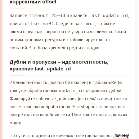
корректный offset
Задайте
и храните
,
timeout=25–30
last_update_id
двигая
на +1. Следите за
, чтобы не
offset
limit
плодить пустые запросы и не упираться в лимиты. Такой
режим экономит ресурсы и стабилизирует поток
событий. Это база для дев-сред и отладки.
Дубли и пропуски – идемпотентность,
хранение last_update_id
Идемпотентность (повтор безопасен) и таблица/Redis
для уже обработанных
закрывают дубли.
update_id
Фиксируйте побочные действия (платёж/выдача) только
после отметки «обработано». Это убирает «призраков»
при ретраях и перебоях сети. Простая техника, а пользы
много.
По сути, это один из ключевых ответов на вопрос,
почему