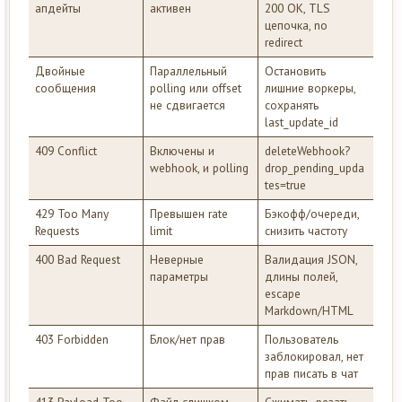
апдейты
активен
200 OK, TLS
цепочка, no
redirect
Двойные
Параллельный
Остановить
сообщения
polling или offset
лишние воркеры,
не сдвигается
сохранять
last_update_id
409 Conflict
Включены и
deleteWebhook?
webhook, и polling
drop_pending_upda
tes=true
429 Too Many
Превышен rate
Бэкофф/очереди,
Requests
limit
снизить частоту
400 Bad Request
Неверные
Валидация JSON,
параметры
длины полей,
escape
Markdown/HTML
403 Forbidden
Блок/нет прав
Пользователь
заблокировал, нет
прав писать в чат