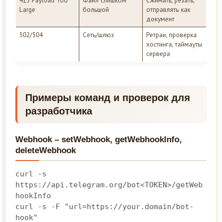
413 Payload Too
Файл слишком
Сжимать, резать,
Large
большой
отправлять как
документ
502/504
Сеть/шлюз
Ретраи, проверка
хостинга, таймауты
сервера
Примеры команд и проверок для
разработчика
Webhook – setWebhook, getWebhookInfo,
deleteWebhook
curl -s 
https://api.telegram.org/bot<TOKEN>/getWeb
hookInfo

curl -s -F "url=https://your.domain/bot-
hook" 