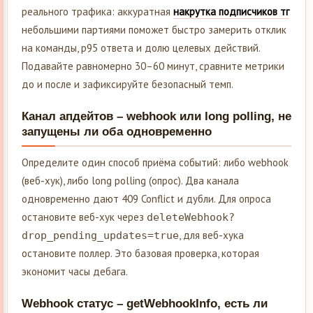
реального трафика: аккуратная
накрутка подписчиков тг
небольшими партиями поможет быстро замерить отклик
на команды, p95 ответа и долю целевых действий.
Подавайте равномерно 30–60 минут, сравните метрики
до и после и зафиксируйте безопасный темп.
Канал апдейтов – webhook или long polling, не
запущены ли оба одновременно
Определите один способ приёма событий: либо webhook
(веб-хук), либо long polling (опрос). Два канала
одновременно дают 409 Conflict и дубли. Для опроса
остановите веб-хук через
deleteWebhook?
, для веб-хука
drop_pending_updates=true
остановите поллер. Это базовая проверка, которая
экономит часы дебага.
Webhook статус – getWebhookInfo, есть ли