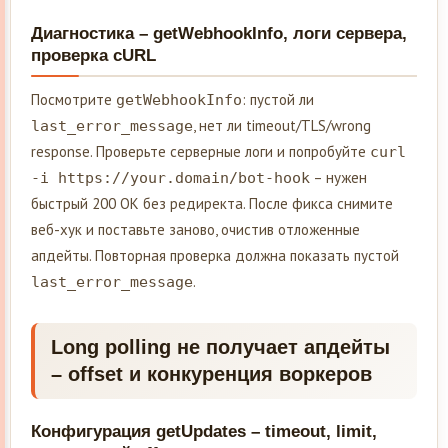
Диагностика – getWebhookInfo, логи сервера,
проверка cURL
Посмотрите
: пустой ли
getWebhookInfo
, нет ли timeout/TLS/wrong
last_error_message
response. Проверьте серверные логи и попробуйте
curl
– нужен
-i https://your.domain/bot-hook
быстрый 200 OK без редиректа. После фикса снимите
веб-хук и поставьте заново, очистив отложенные
апдейты. Повторная проверка должна показать пустой
.
last_error_message
Long polling не получает апдейты
– offset и конкуренция воркеров
Конфигурация getUpdates – timeout, limit,