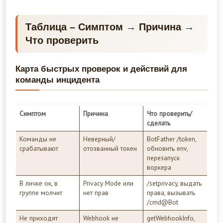
Таблица – Симптом → Причина →
Что проверить
Карта быстрых проверок и действий для
команды инцидента
Симптом
Причина
Что проверить/
сделать
Команды не
Неверный/
BotFather /token,
срабатывают
отозванный токен
обновить env,
перезапуск
воркера
В личке ок, в
Privacy Mode или
/setprivacy, выдать
группе молчит
нет прав
права, вызывать
/cmd@Bot
Не приходят
Webhook не
getWebhookInfo,