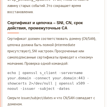
лавину старых событий. Это сокращает время
восстановления.
Сертификат и цепочка – SNI, CN, срок
действия, промежуточные CA
Сертификат должен соответствовать домену (CN/SAN),
цепочка должна быть полной (intermediate
присутствуют), SNI настроен. Просроченные или
самоподписанные сертификаты приводят к «тихому»
молчанию. Проверка одной командой:
echo | openssl s_client -servername 
your.domain -connect your.domain:443 -
showcerts 2>/dev/null | openssl x509 -
noout -issuer -subject -dates
Сверьте issuer/subject/dates и что CN/SAN совпадает с
доменом.