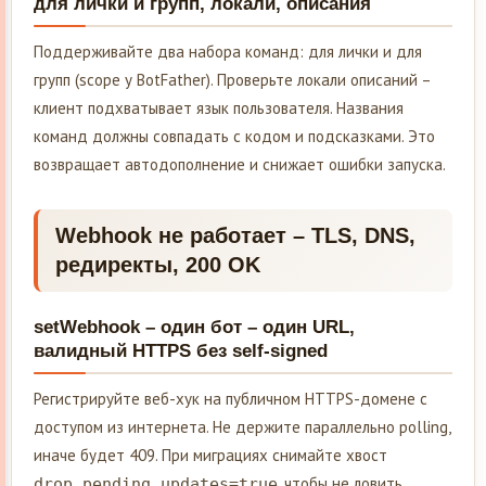
для лички и групп, локали, описания
Поддерживайте два набора команд: для лички и для
групп (scope у BotFather). Проверьте локали описаний –
клиент подхватывает язык пользователя. Названия
команд должны совпадать с кодом и подсказками. Это
возвращает автодополнение и снижает ошибки запуска.
Webhook не работает – TLS, DNS,
редиректы, 200 OK
setWebhook – один бот – один URL,
валидный HTTPS без self-signed
Регистрируйте веб-хук на публичном HTTPS-домене с
доступом из интернета. Не держите параллельно polling,
иначе будет 409. При миграциях снимайте хвост
, чтобы не ловить
drop_pending_updates=true