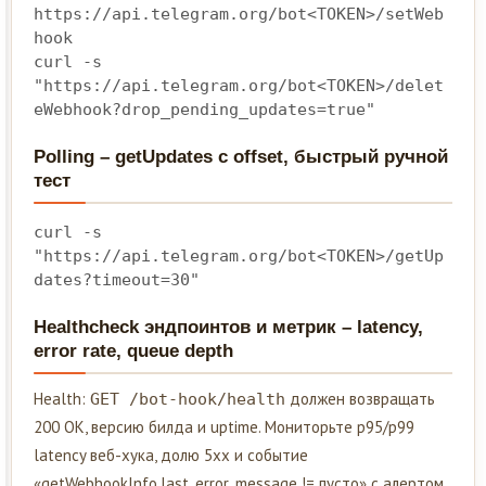
https://api.telegram.org/bot<TOKEN>/setWeb
hook

curl -s 
"https://api.telegram.org/bot<TOKEN>/delet
eWebhook?drop_pending_updates=true"
Polling – getUpdates с offset, быстрый ручной
тест
curl -s 
"https://api.telegram.org/bot<TOKEN>/getUp
dates?timeout=30"
Healthcheck эндпоинтов и метрик – latency,
error rate, queue depth
Health:
должен возвращать
GET /bot-hook/health
200 OK, версию билда и uptime. Мониторьте p95/p99
latency веб-хука, долю 5xx и событие
«getWebhookInfo.last_error_message != пусто» с алертом.