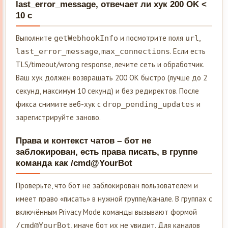
last_error_message, отвечает ли хук 200 OK <
10 c
Выполните
и посмотрите поля
,
getWebhookInfo
url
,
. Если есть
last_error_message
max_connections
TLS/timeout/wrong response, лечите сеть и обработчик.
Ваш хук должен возвращать 200 OK быстро (лучше до 2
секунд, максимум 10 секунд) и без редиректов. После
фикса снимите веб-хук с
и
drop_pending_updates
зарегистрируйте заново.
Права и контекст чатов – бот не
заблокирован, есть права писать, в группе
команда как /cmd@YourBot
Проверьте, что бот не заблокирован пользователем и
имеет право «писать» в нужной группе/канале. В группах с
включённым Privacy Mode команды вызывают формой
, иначе бот их не увидит. Для каналов
/cmd@YourBot