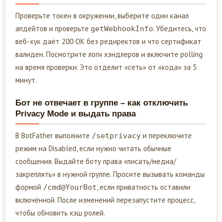
Проверьте токен в окружении, выберите один канал
апдейтов и проверьте
. Убедитесь, что
getWebhookInfo
веб-хук даёт 200 OK без редиректов и что сертификат
валиден. Посмотрите логи хэндлеров и включите polling
на время проверки. Это отделит «сеть» от «кода» за 5
минут.
Бот не отвечает в группе – как отключить
Privacy Mode и выдать права
В BotFather выполните
и переключите
/setprivacy
режим на Disabled, если нужно читать обычные
сообщения. Выдайте боту права «писать/медиа/
закреплять» в нужной группе. Просите вызывать команды
формой
, если приватность оставили
/cmd@YourBot
включённой. После изменений перезапустите процесс,
чтобы обновить кэш ролей.