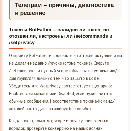
Телеграм – причины, диагностика
и решение
Токен и BotFather – валиден ли токен, не
отозван ли, настроены ли /setcommands и
/setprivacy
Откройте BotFather и проверьте, что токен актуален и вы
не делали недавно /revoke (отзыв токена). Сверьте
/setcommands и нужный scope (область: по умолчанию/
для групп/для лички) с тем, что зашито в коде.
Убедитесь, что /setprivacy соответствует сценарию:
Enabled для команд или Disabled, если нужно читать
обычные сообщения. Несоответствие токена/команд/
локалей часто даёт «тишину» без ошибок.
Когда токен, команды, scope и privacy приведены в
порядок, проверьте конверсию на малыx волнах