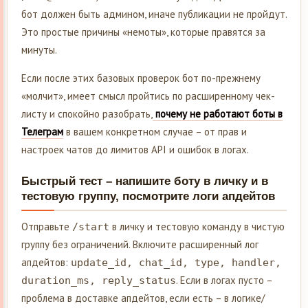
бот должен быть админом, иначе публикации не пройдут.
Это простые причины «немоты», которые правятся за
минуты.
Если после этих базовых проверок бот по-прежнему
«молчит», имеет смысл пройтись по расширенному чек-
листу и спокойно разобрать,
почему не работают боты в
Телеграм
в вашем конкретном случае – от прав и
настроек чатов до лимитов API и ошибок в логах.
Быстрый тест – напишите боту в личку и в
тестовую группу, посмотрите логи апдейтов
Отправьте
в личку и тестовую команду в чистую
/start
группу без ограничений. Включите расширенный лог
апдейтов:
update_id, chat_id, type, handler,
. Если в логах пусто –
duration_ms, reply_status
проблема в доставке апдейтов, если есть – в логике/