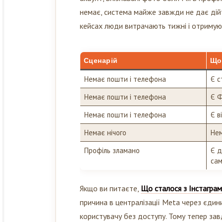
немає, система майже завжди не дає дійт
кейсах люди витрачають тижні і отримую
Сценарій
Що
Немає пошти і телефона
Є с
Немає пошти і телефона
Є Ф
Немає пошти і телефона
Є в
Немає нічого
Нем
Профіль зламано
Є д
сам
Якщо ви питаєте,
Що сталося з Інстаграм
причина в централізації Meta через єдини
користувачу без доступу. Тому тепер зав