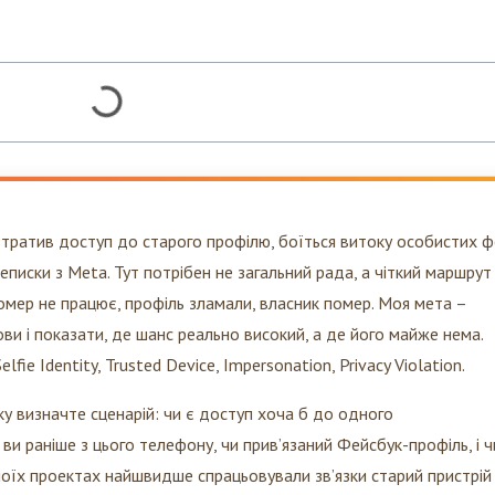
 втратив доступ до старого профілю, боїться витоку особистих 
еписки з Meta. Тут потрібен не загальний рада, а чіткий маршрут
омер не працює, профіль зламали, власник помер. Моя мета –
ви і показати, де шанс реально високий, а де його майже нема.
lfie Identity, Trusted Device, Impersonation, Privacy Violation.
у визначте сценарій: чи є доступ хоча б до одного
ви раніше з цього телефону, чи прив’язаний Фейсбук-профіль, і ч
 В моїх проектах найшвидше спрацьовували зв’язки старий пристрій
ро порушення приватності. Якщо немає ні пристрою, ні пошти, ні