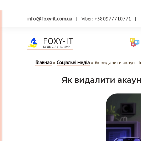
info@foxy-it.com.ua
Viber: +380977710771
FOXY-IT
БУДЬ С ЛУЧШИМИ
Главная
»
Соціальні медіа
»
Як видалити акаунт І
Як видалити акаун