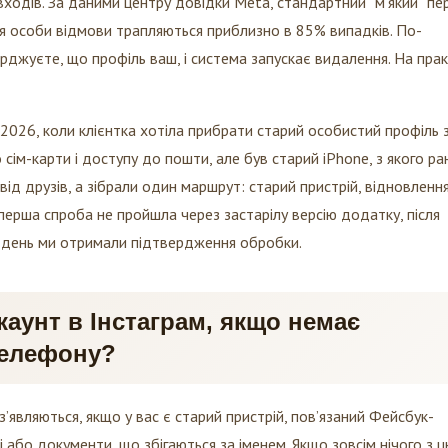
ня особи відмови трапляються приблизно в 85% випадків. По-
рджуєте, що профіль ваш, і система запускає видалення. На прак
і 2026, коли клієнтка хотіла прибрати старий особистий профіль 
 сім-карти і доступу до пошти, але був старий iPhone, з якого ра
від друзів, а зібрали один маршрут: старий пристрій, відновленн
 перша спроба не пройшла через застарілу версію додатку, після
й день ми отримали підтвердження обробки.
аунт в Інстаграм, якщо немає
телефону?
з’являються, якщо у вас є старий пристрій, пов’язаний Фейсбук-
і або документи, що збігаються за іменем. Якщо зовсім нічого з ц