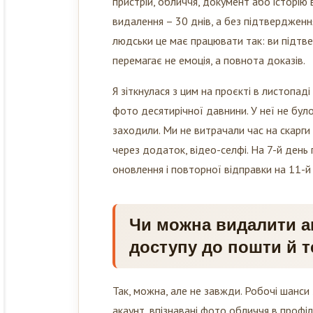
видалення – 30 днів, а без підтверджен
людськи це має працювати так: ви підтве
перемагає не емоція, а повнота доказів.
Я зіткнулася з цим на проєкті в листопад
фото десятирічної давнини. У неї не було
заходили. Ми не витрачали час на скарги 
через додаток, відео-селфі. На 7-й день
оновлення і повторної відправки на 11-
Чи можна видалити ак
доступу до пошти й 
Так, можна, але не завжди. Робочі шанси 
акаунт, впізнавані фото обличчя в профіл