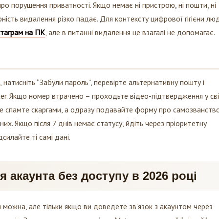
ність видалення різко падає. Для контексту цифрової гігієни лю
стаграм на ПК
, але в питанні видалення це взагалі не допомагає.
 натисніть “Забули пароль”, перевірте альтернативну пошту і
er. Якщо номер втрачено – проходьте відео-підтвердження у сві
 не спамте скаргами, а одразу подавайте форму про самозванств
х. Якщо після 7 днів немає статусу, йдіть через пріоритетну
силайте ті самі дані.
 акаунта без доступу в 2026 році
 можна, але тільки якщо ви доведете зв’язок з акаунтом через
входів. За даними центру довідки Meta, стандартний “м’який” пе