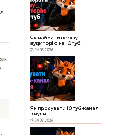
ди
Як набрати першу
аудиторію на Ютубі
04.08.2026
жій
о
Як просувати Ютуб-канал
з нуля
04.08.2026
ріод