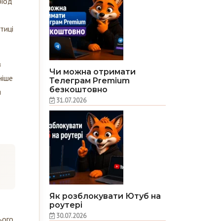
тиці
з
Чи можна отримати
ніше
Телеграм Premium
безкоштовно
я
31.07.2026
Як розблокувати Ютуб на
роутері
30.07.2026
ього