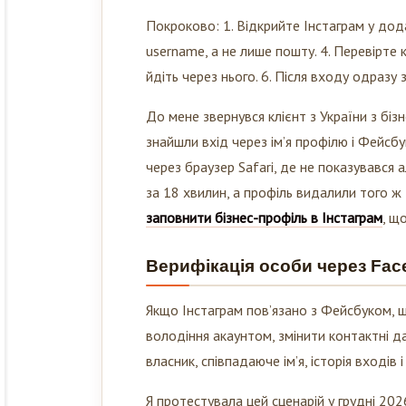
Покроково: 1. Відкрийте Інстаграм у додат
username, а не лише пошту. 4. Перевірте
йдіть через нього. 6. Після входу одразу 
До мене звернувся клієнт з України з бі
знайшли вхід через ім’я профілю і Фейсбу
через браузер Safari, де не показувався
за 18 хвилин, а профіль видалили того ж
заповнити бізнес-профіль в Інстаграм
, щ
Верифікація особи через Face
Якщо Інстаграм пов’язано з Фейсбуком, ш
володіння акаунтом, змінити контактні да
власник, співпадаюче ім’я, історія входів
Я протестувала цей сценарій у грудні 202