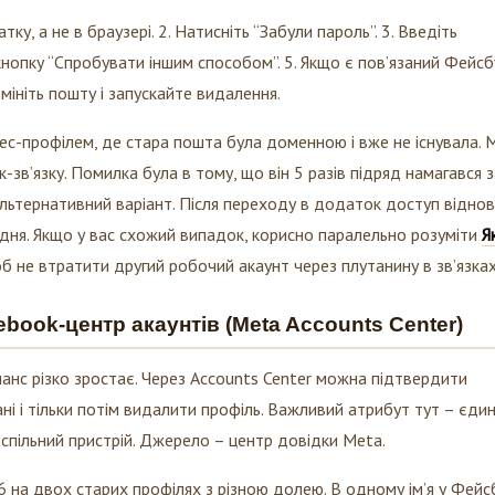
ку, а не в браузері. 2. Натисніть “Забули пароль”. 3. Введіть
 кнопку “Спробувати іншим способом”. 5. Якщо є пов’язаний Фейсб
змініть пошту і запускайте видалення.
знес-профілем, де стара пошта була доменною і вже не існувала. 
к-зв’язку. Помилка була в тому, що він 5 разів підряд намагався 
 альтернативний варіант. Після переходу в додаток доступ відно
 дня. Якщо у вас схожий випадок, корисно паралельно розуміти
Я
об не втратити другий робочий акаунт через плутанину в зв’язках
book-центр акаунтів (Meta Accounts Center)
анс різко зростає. Через Accounts Center можна підтвердити
ні і тільки потім видалити профіль. Важливий атрибут тут – єди
 і спільний пристрій. Джерело – центр довідки Meta.
6 на двох старих профілях з різною долею. В одному ім’я у Фейсб