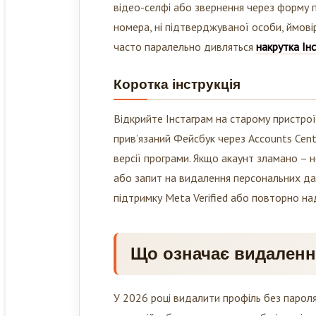
номера, ні підтверджуваної особи, ймовір
часто паралельно дивляться
накрутка Ін
Коротка інструкція
Відкрийте Інстаграм на старому пристрої,
прив’язаний Фейсбук через Accounts Cent
версії програми. Якщо акаунт зламано –
або запит на видалення персональних дани
підтримку Meta Verified або повторно над
Що означає видалення
У 2026 році видалити профіль без пароля
пристрій, обличчя, документ або історію 