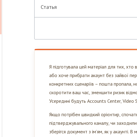
Статья
Я підготувала цей матеріал для тих, хто
або хоче прибрати акаунт без зайвої пер
конкретних сценаріїв – пошта пропала, н
скоротити ваш час, зменшити ризик відмо
Усередині будуть Accounts Center, Video Se
Якщо потрібен швидкий орієнтир, спочатк
підтверджувального каналу, чи заходили 
зберігся документ з ім’ям, як у акаунті.
відео-селфі або звернення через форму п