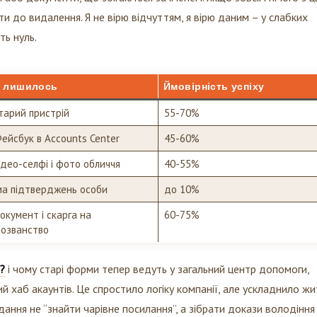
и до видалення. Я не вірю відчуттям, я вірю даним – у слабких
ть нуль.
 лишилось
Ймовірність успіху
тарий пристрій
55-70%
ейсбук в Accounts Center
45-60%
ідео-селфі і фото обличчя
40-55%
а підтверджень особи
до 10%
окумент і скарга на
60-75%
озванство
?
і чому старі форми тепер ведуть у загальний центр допомоги,
й хаб акаунтів. Це спростило логіку компанії, але ускладнило ж
дання не “знайти чарівне посилання”, а зібрати докази володіння