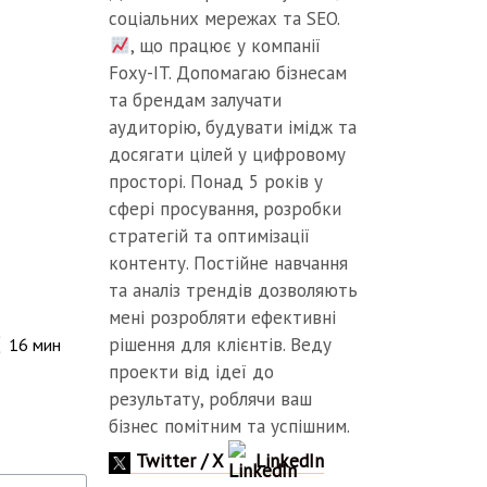
соціальних мережах та SEO.
, що працює у компанії
Foxy-IT. Допомагаю бізнесам
та брендам залучати
аудиторію, будувати імідж та
досягати цілей у цифровому
просторі. Понад 5 років у
сфері просування, розробки
стратегій та оптимізації
контенту. Постійне навчання
та аналіз трендів дозволяють
мені розробляти ефективні
рішення для клієнтів. Веду
16
мин
проекти від ідеї до
результату, роблячи ваш
бізнес помітним та успішним.
Twitter / X
LinkedIn